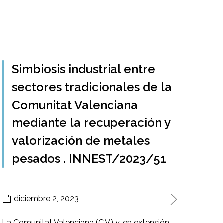
Simbiosis industrial entre
sectores tradicionales de la
Comunitat Valenciana
mediante la recuperación y
valorización de metales
COL
pesados . INNEST/2023/51
“M
SOS
que
diciembre 2, 2023
cor
202
La Comunitat Valenciana (C.V.) y, en extensión
sos