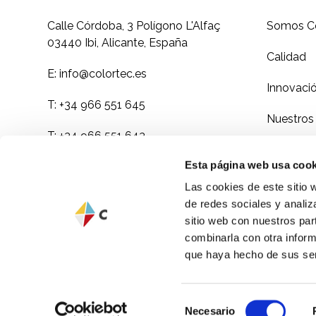
Calle Córdoba, 3 Polígono L'Alfaç
Somos Co
03440 Ibi, Alicante, España
Calidad
E:
info@colortec.es
Innovaci
T:
+34 966 551 645
Nuestros
T:
+34 966 551 643
Masterba
Esta página web usa cook
Natureba
Las cookies de este sitio 
de redes sociales y analiz
Sectores
sitio web con nuestros par
combinarla con otra inform
Contacto
que haya hecho de sus ser
Selección
Necesario