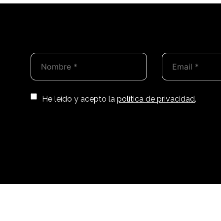
Por
He leído y acepto la
política de privacidad
.
favor,
deja
este
campo
vacío.