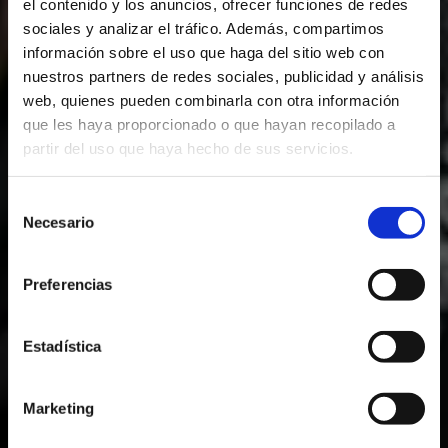
el contenido y los anuncios, ofrecer funciones de redes
sociales y analizar el tráfico. Además, compartimos
información sobre el uso que haga del sitio web con
nuestros partners de redes sociales, publicidad y análisis
web, quienes pueden combinarla con otra información
que les haya proporcionado o que hayan recopilado a
partir del uso que haya hecho de sus servicios.
Selección
Necesario
Colortec
de
consentimiento
Preferencias
Innovación
Estadística
Marketing