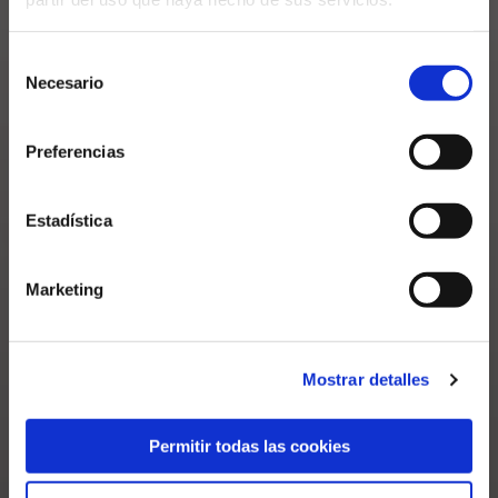
Colortec
Selección
Necesario
de
consentimiento
Colortec Química:
Preferencias
Conocimiento y
tecnología
Estadística
Marketing
Mostrar detalles
Permitir todas las cookies