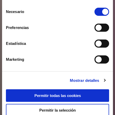
Selección
Colortec
Necesario
de
consentimiento
Preferencias
Cosmetic
Packaging
Estadística
Marketing
Mostrar detalles
Permitir todas las cookies
Permitir la selección