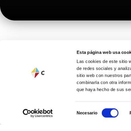
Esta página web usa cook
Las cookies de este sitio 
de redes sociales y analiz
sitio web con nuestros par
Call us or send us an ema
combinarla con otra inform
que haya hecho de sus ser
your questions, we will 
assist you.
Selección
Necesario
de
consentimiento
Our business hours are 