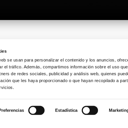
ies
web se usan para personalizar el contenido y los anuncios, ofrec
ar el tráfico. Además, compartimos información sobre el uso que
tners de redes sociales, publicidad y análisis web, quienes pue
il with
ación que les haya proporcionado o que hayan recopilado a parti
vicios.
be happy to
Preferencias
Estadística
Marketin
from 08:00