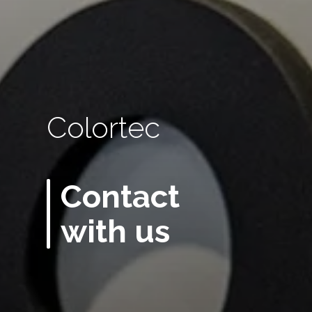
Colortec
Contact
with us