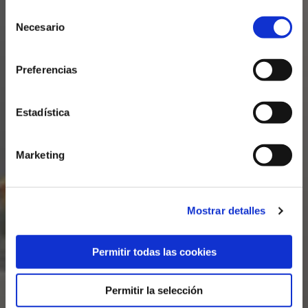
Selección
Colortec
Necesario
de
consentimiento
Preferencias
Control
quality
Estadística
Marketing
Mostrar detalles
Permitir todas las cookies
Permitir la selección