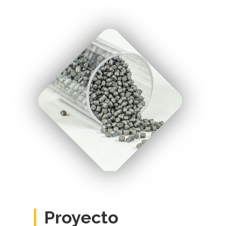
" uk-cover/>
Proyecto