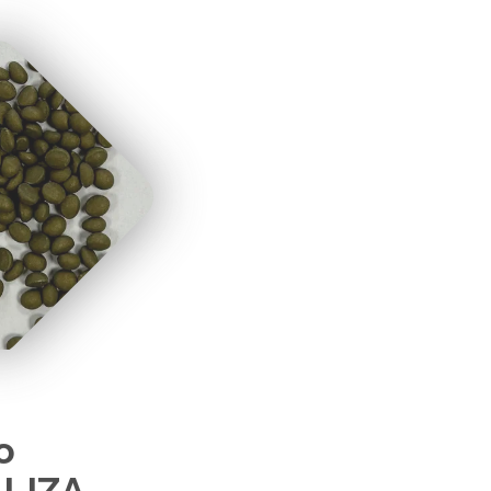
o
LIZA