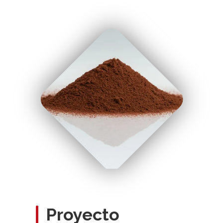
" uk-cover/>
Proyecto