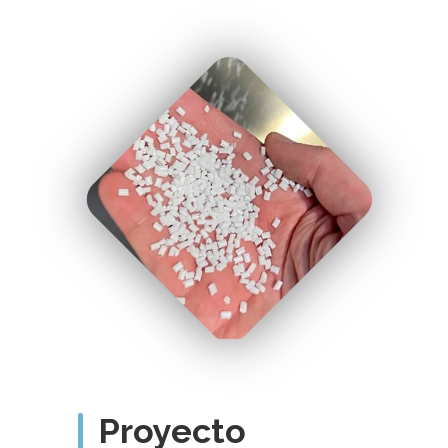
" uk-cover/>
Proyecto