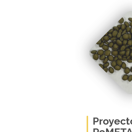
" uk-cover/>
Proyect
ReMETA
2023 – 2025