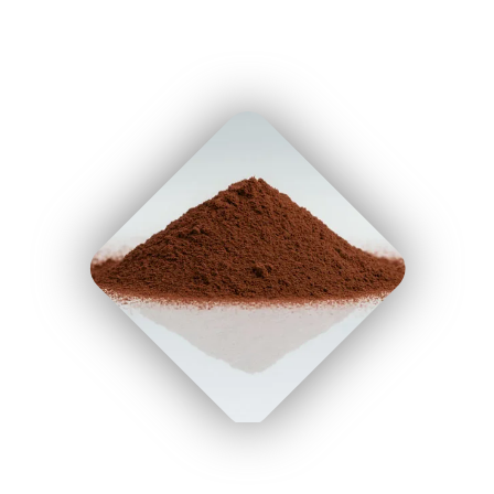
" uk-cover/>