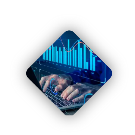
" uk-cover/>