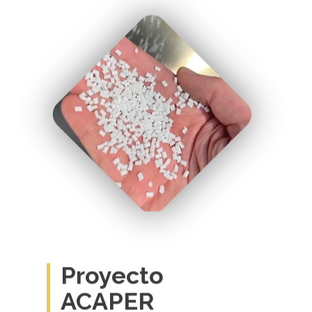
" uk-cover/>
Proyecto
ACAPER