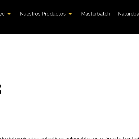
tec
Nuestros Productos
Masterbatch
Natureba
3
de determinados colectivos vulnerables en el ámbito territor