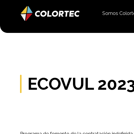
Somos Color
ECOVUL 202
Programa de fomento de la contratación indefinida 