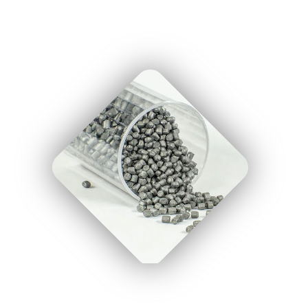
" uk-cover/>