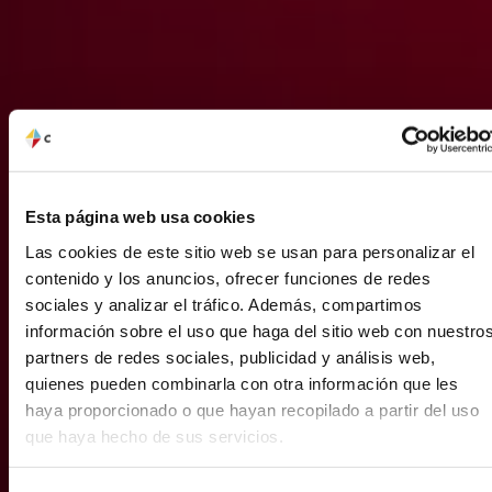
el contenido y los anuncios, ofrecer funciones de redes
sociales y analizar el tráfico. Además, compartimos
información sobre el uso que haga del sitio web con
nuestros partners de redes sociales, publicidad y análisis
web, quienes pueden combinarla con otra información
que les haya proporcionado o que hayan recopilado a
partir del uso que haya hecho de sus servicios.
Selección
Colortec
Necesario
de
consentimiento
Preferencias
Gama de
Rojos
Estadística
Marketing