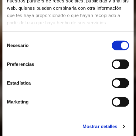
nuestros partners de redes sociales, publicidad y análisis
web, quienes pueden combinarla con otra información
que les haya proporcionado o que hayan recopilado a
partir del uso que haya hecho de sus servicios.
Selección
Colortec
Necesario
de
consentimiento
Preferencias
Gama de
Marrones
Estadística
Marketing
Mostrar detalles