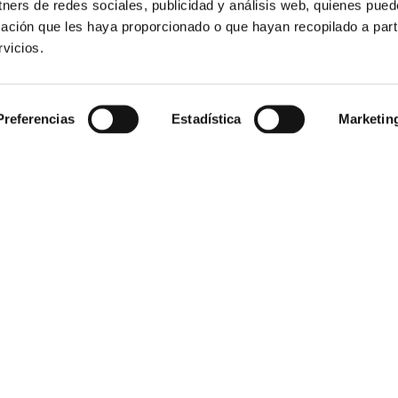
o AV/E-2317
tners de redes sociales, publicidad y análisis web, quienes pue
ación que les haya proporcionado o que hayan recopilado a parti
vicios.
Preferencias
Estadística
Marketin
Presentación:
Polímero base:
Dosis aconsejada:
Materiales recomendado