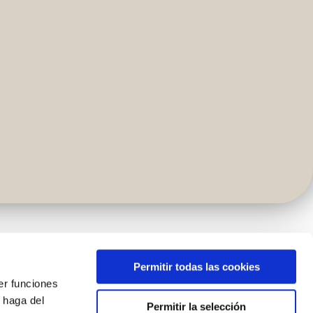
Permitir todas las cookies
er funciones
 haga del
Permitir la selección