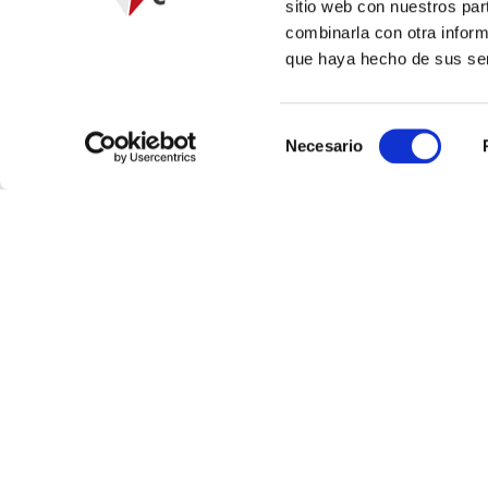
Aditivos para plásticos
/
Ignífug
sitio web con nuestros par
combinarla con otra inform
que haya hecho de sus ser
Selección
Necesario
de
Datos generales
consentimiento
Medidas colorímetricas
Propiedades físicas y
químicas
Otra información